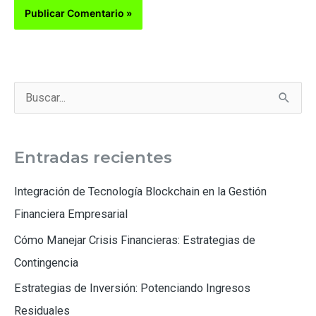
B
u
s
Entradas recientes
c
a
Integración de Tecnología Blockchain en la Gestión
r
Financiera Empresarial
p
Cómo Manejar Crisis Financieras: Estrategias de
o
Contingencia
r
Estrategias de Inversión: Potenciando Ingresos
:
Residuales