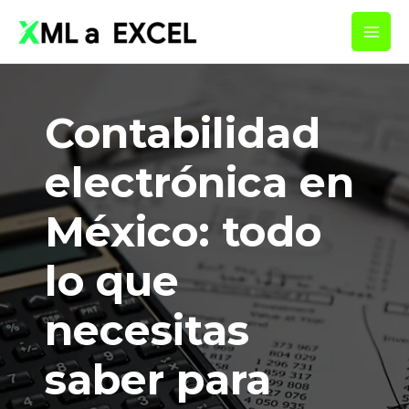
Ir
Main
al
Men
contenido
Contabilidad
electrónica en
México: todo
lo que
necesitas
saber para